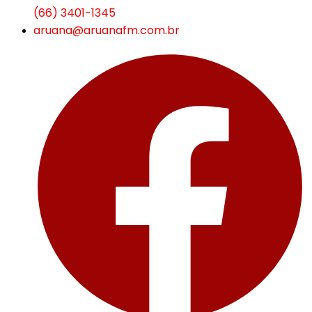
(66) 3401-1345
aruana@aruanafm.com.br