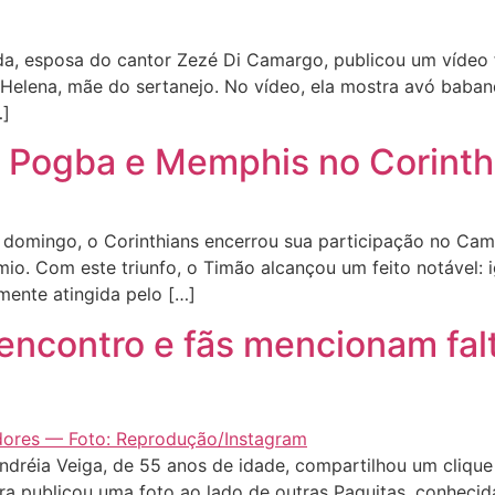
, esposa do cantor Zezé Di Camargo, publicou um vídeo fof
na Helena, mãe do sertanejo. No vídeo, ela mostra avó bab
…]
 Pogba e Memphis no Corinthi
domingo, o Corinthians encerrou sua participação no Cam
io. Com este triunfo, o Timão alcançou um feito notável: i
rmente atingida pelo […]
ncontro e fãs mencionam falta
réia Veiga, de 55 anos de idade, compartilhou um clique 
dora publicou uma foto ao lado de outras Paquitas, conhecid