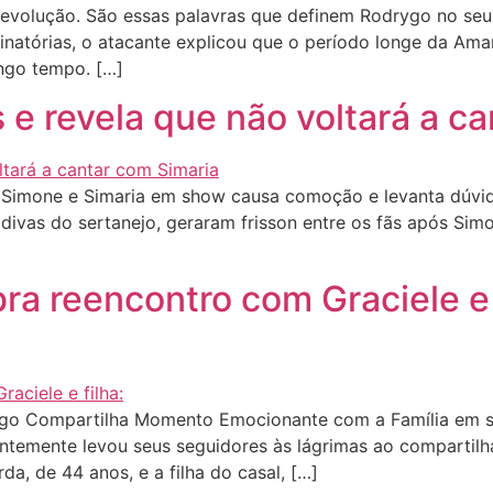
volução. São essas palavras que definem Rodrygo no seu r
inatórias, o atacante explicou que o período longe da Amar
ongo tempo. […]
e revela que não voltará a c
imone e Simaria em show causa comoção e levanta dúvidas
s divas do sertanejo, geraram frisson entre os fãs após Si
a reencontro com Graciele e 
go Compartilha Momento Emocionante com a Família em s
entemente levou seus seguidores às lágrimas ao comparti
rda, de 44 anos, e a filha do casal, […]