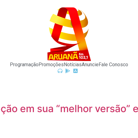
Programação
Promoções
Notícias
Anuncie
Fale Conosco
eção em sua “melhor versão” e