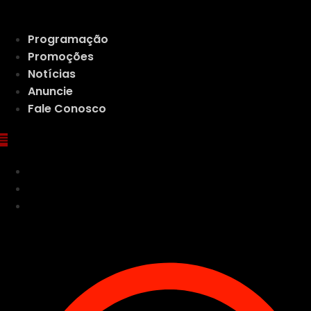
Ir
para
Programação
o
Promoções
conteúdo
Notícias
Anuncie
Fale Conosco