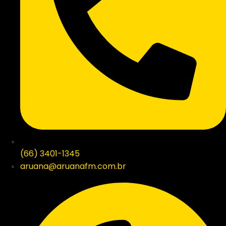
(66) 3401-1345
aruana@aruanafm.com.br