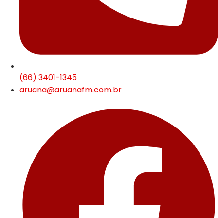
(66) 3401-1345
aruana@aruanafm.com.br