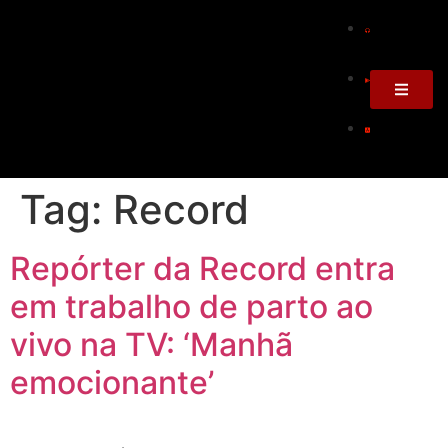
Tag:
Record
Repórter da Record entra
em trabalho de parto ao
vivo na TV: ‘Manhã
emocionante’