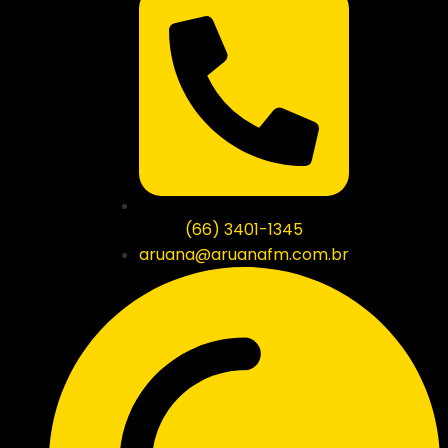
(66) 3401-1345
aruana@aruanafm.com.br