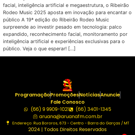
facial, inteligência artificial e megaestrutura, o Ribeirão
Rodeo Music 2025 aposta em inovação para encantar o
público A 19ª edição do Ribeirão Rodeo Music
surpreende ao investir pesado em tecnologia: palco
expandido, reconhecimento facial, monitoramento por
inteligência artificial e experiências exclusivas para o
público. Veja o que esperar! […]
Programação
Promoções
Notícias
Anuncie
Fale Conosco
(66) 9 9909-1021
(66) 3401-1345
aruana@aruanafm.com.br
Endereço: Rua Bororos, 673 - Centro - Barra do Garças / MT
2024 | Todos Direitos Reservados