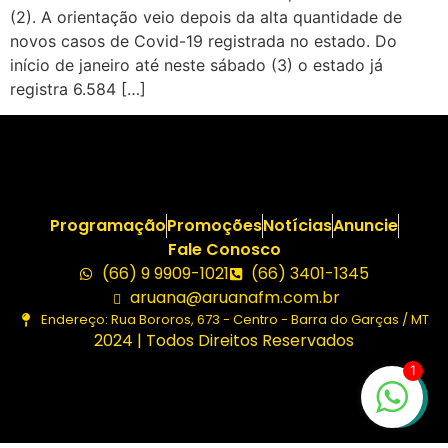
(2). A orientação veio depois da alta quantidade de
novos casos de Covid-19 registrada no estado. Do
início de janeiro até neste sábado (3) o estado já
registra 6.584 […]
Programação
Promoções
Notícias
Anuncie
Fale Conosco
(66) 9 9909-1021
(66) 3401-1345
aruana@aruanafm.com.br
Endereço: Rua Bororos, 673 - Centro - Barra do Garças / MT
2024 | Todos Direitos Reservados
1