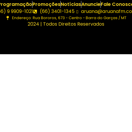
Programação
Promoções
Notícias
Anuncie
Fale Conosc
66) 9 9909-1021
(66) 3401-1345
aruana@aruanafm.co
Endereço: Rua Bororos, 673 - Centro - Barra do Garças / MT
2024 | Todos Direitos Reservados
iriş
ultrabet giriş
ultrabet
betasus güncel giriş
betasus giri