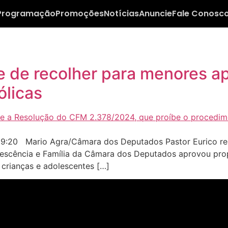
Programação
Promoções
Notícias
Anuncie
Fale Conosc
 de recolher para menores a
ólicas
9:20 Mario Agra/Câmara dos Deputados Pastor Eurico rel
dolescência e Família da Câmara dos Deputados aprovou prop
 crianças e adolescentes […]