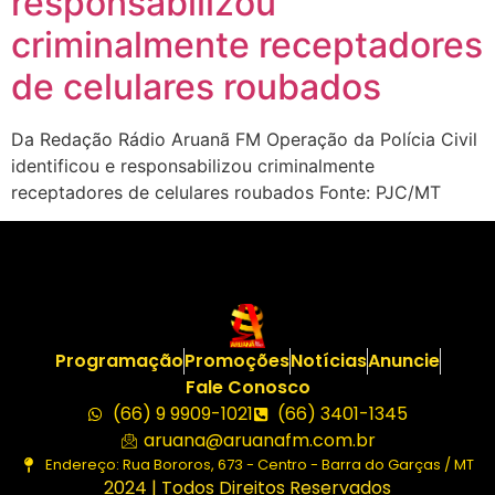
responsabilizou
criminalmente receptadores
de celulares roubados
Da Redação Rádio Aruanã FM Operação da Polícia Civil
identificou e responsabilizou criminalmente
receptadores de celulares roubados Fonte: PJC/MT
Programação
Promoções
Notícias
Anuncie
Fale Conosco
(66) 9 9909-1021
(66) 3401-1345
aruana@aruanafm.com.br
Endereço: Rua Bororos, 673 - Centro - Barra do Garças / MT
2024 | Todos Direitos Reservados