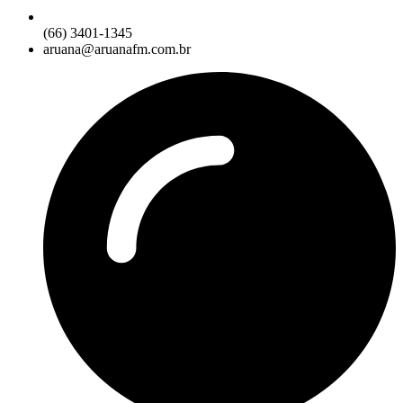
(66) 3401-1345
aruana@aruanafm.com.br