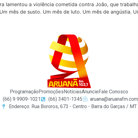
ra lamentou a violência cometida contra João, que trabal
Um mês de susto. Um mês de luto. Um mês de angústia. U
Programação
Promoções
Notícias
Anuncie
Fale Conosco
(66) 9 9909-1021
(66) 3401-1345
aruana@aruanafm.com
Endereço: Rua Bororos, 673 - Centro - Barra do Garças / MT
giriş
ultrabet giriş
ultrabet
betasus güncel giriş
betasus giri