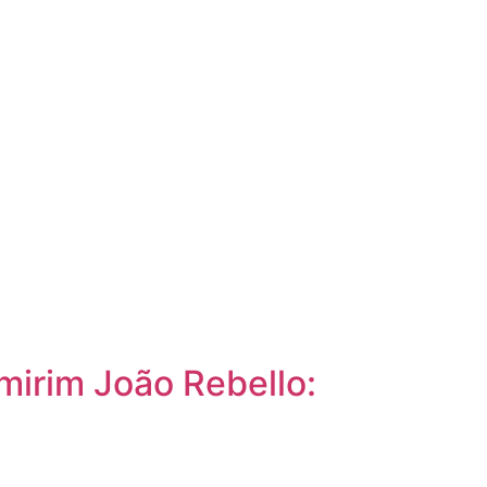
mirim João Rebello: