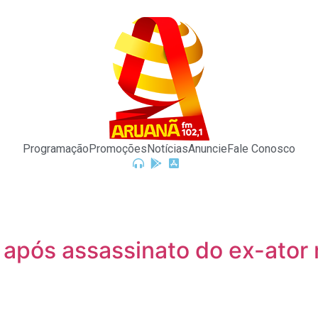
Programação
Promoções
Notícias
Anuncie
Fale Conosco
após assassinato do ex-ator 