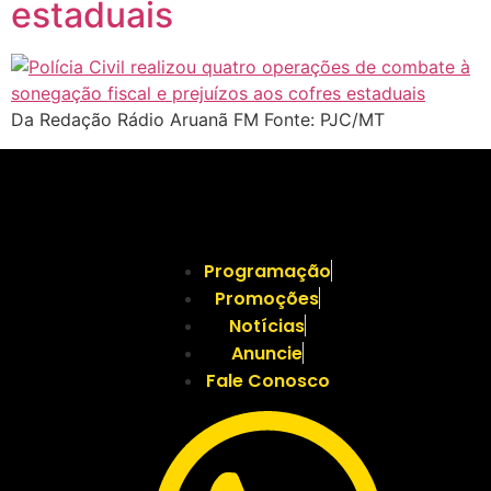
estaduais
Da Redação Rádio Aruanã FM Fonte: PJC/MT
Programação
Promoções
Notícias
Anuncie
Fale Conosco