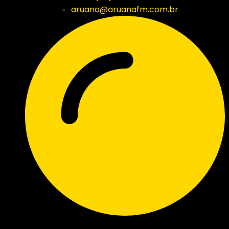
aruana@aruanafm.com.br