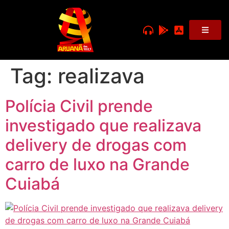
Tag:
realizava
Polícia Civil prende
investigado que realizava
delivery de drogas com
carro de luxo na Grande
Cuiabá