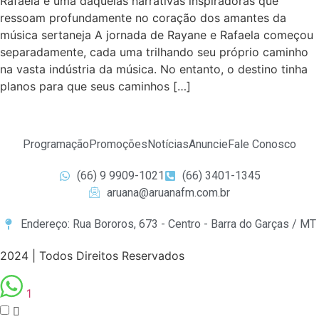
Rafaela é uma daquelas narrativas inspiradoras que
ressoam profundamente no coração dos amantes da
música sertaneja A jornada de Rayane e Rafaela começou
separadamente, cada uma trilhando seu próprio caminho
na vasta indústria da música. No entanto, o destino tinha
planos para que seus caminhos […]
Programação
Promoções
Notícias
Anuncie
Fale Conosco
(66) 9 9909-1021
(66) 3401-1345
aruana@aruanafm.com.br
Endereço: Rua Bororos, 673 - Centro - Barra do Garças / MT
2024 | Todos Direitos Reservados
1