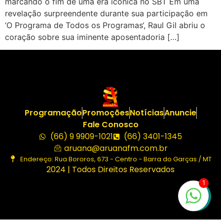
marcando o fim de uma era icônica no SBT Em uma
revelação surpreendente durante sua participação em
‘O Programa de Todos os Programas‘, Raul Gil abriu o
coração sobre sua iminente aposentadoria […]
Programação
Promoções
Notícias
Anuncie
Fale Conosco
(66) 9 9909-1021
(66) 3401-1345
aruana@aruanafm.com.br
Endereço: Rua Bororos, 673 - Centro - Barra do Garças / MT
2024 | Todos Direitos Reservados
1