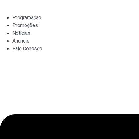
Ir
para
Programação
o
Promoções
conteúdo
Notícias
Anuncie
Fale Conosco