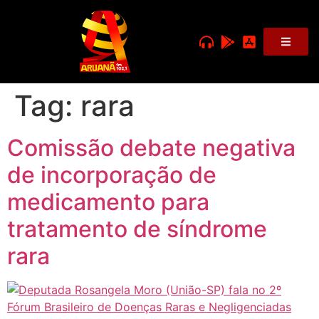
Tag:
rara
Comissão debate negativa
de incorporação de
medicamento para
tratamento de síndrome
rara