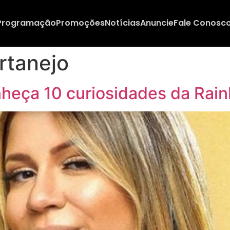
Programação
Promoções
Notícias
Anuncie
Fale Conosc
rtanejo
heça 10 curiosidades da Rain