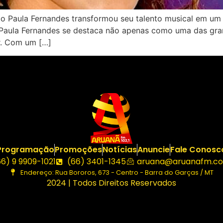
 Paula Fernandes transformou seu talento musical em um 
Paula Fernandes se destaca não apenas como uma das grand
. Com um […]
Programação
Promoções
Notícias
Anuncie
Fale Conosc
66) 9 9909-1021
(66) 3401-1345
aruana@aruanafm.co
Endereço: Rua Bororos, 673 - Centro - Barra do Garças / MT
2024 | Todos Direitos Reservados