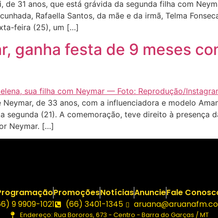
 de 31 anos, que está grávida da segunda filha com Neyma
nhada, Rafaella Santos, da mãe e da irmã, Telma Fonseca 
xta-feira (25), um […]
ar, ganha festa de 9 meses co
e Neymar, de 33 anos, com a influenciadora e modelo Aman
ta segunda (21). A comemoração, teve direito à presença d
dor Neymar. […]
Programação
Promoções
Notícias
Anuncie
Fale Conosc
66) 9 9909-1021
(66) 3401-1345
aruana@aruanafm.co
Endereço: Rua Bororos, 673 - Centro - Barra do Garças / MT