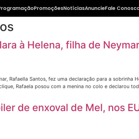
Programação
Promoções
Notícias
Anuncie
Fale Conosc
tos
lara à Helena, filha de Neyma
, Rafaella Santos, fez uma declaração para a sobrinha He
ique, Rafaela posou com a menina no colo e declarou todo
iler de enxoval de Mel, nos E