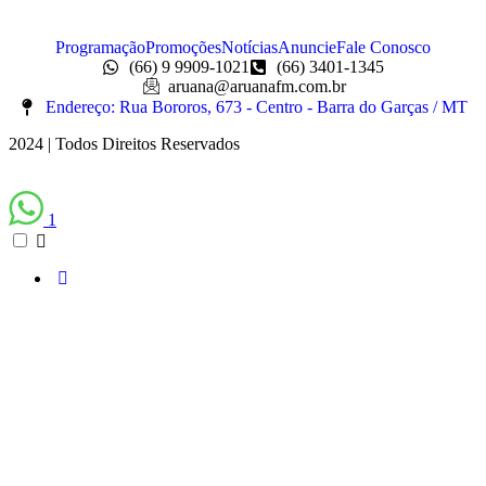
Programação
Promoções
Notícias
Anuncie
Fale Conosco
(66) 9 9909-1021
(66) 3401-1345
aruana@aruanafm.com.br
Endereço: Rua Bororos, 673 - Centro - Barra do Garças / MT
2024 | Todos Direitos Reservados
1
sibom
casibom güncel giriş
casibom giriş
casibom
casibom güncel giriş