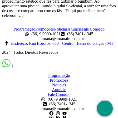
procedimento estético que fez para turbinar o bumbum. Ao
aproveitar uma piscina usando biquíni fio-dental, a atriz fez uma foto
de costas e compartilhou com os fãs. “Daqui pra melhor, hein”,
celebrou […]
Programação
Promoções
Notícias
Anuncie
Fale Conosco
(66) 9 9909-1021
(66) 3401-1345
aruana@aruanafm.com.br
Endereço: Rua Bororos, 673 - Centro - Barra do Garças / MT
2024 | Todos Direitos Reservados
1
Scroll
Up
Programação
Promoções
Noticias
Anuncie
Fale Conosco
(66) 9 9909-1021
(66) 3401-1345
aruana@aruanafm.com.br