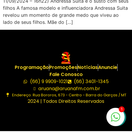
11/09/2024 – 16h22) Andressa Suita e o susto com seus
filhos A famosa modelo e influenciadora Andressa Suita
revelou um momento de grande medo que viveu ao
lado de seus filhos. Mãe do […]
Programação
Promoções
Notícias
Anuncie
Fale Conosco
(66) 9 9909-1021
(66) 3401-1345
aruana@aruanafm.com.br
Endereço: Rua Bororos, 673 - Centro - Barra do Garças / MT
2024 | Todos Direitos Reservados
1