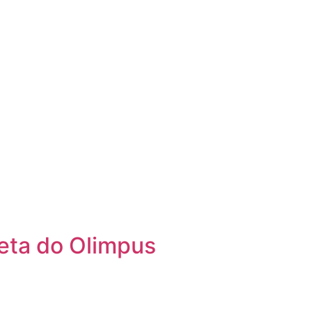
leta do Olimpus