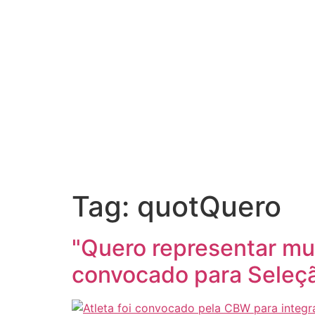
Tag:
quotQuero
"Quero representar mui
convocado para Seleçã