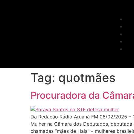
Tag:
quotmães
Procuradora da Câmar
Da Redação Rádio Aruanã FM 06/02/2025 – 18
Mulher na Câmara dos Deputados, deputada S
chamadas “mães de Haia” – mulheres brasilei