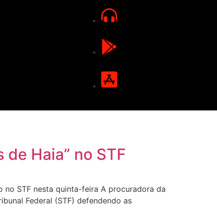
 de Haia” no STF
no STF nesta quinta-feira A procuradora da
ibunal Federal (STF) defendendo as