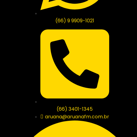
(66) 9 9909-1021
(66) 3401-1345
aruana@aruanafm.com.br