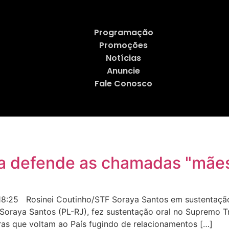
Programação
Promoções
Notícias
Anuncie
Fale Conosco
a defende as chamadas "mães
:25 Rosinei Coutinho/STF Soraya Santos em sustentação 
oraya Santos (PL-RJ), fez sustentação oral no Supremo Tr
ras que voltam ao País fugindo de relacionamentos […]