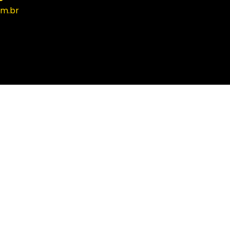
m.br
ş
betasus
betasus güncel giriş
betasus giriş
betasus
betasu