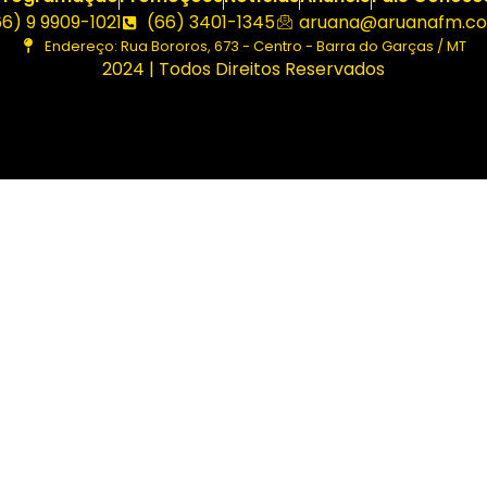
66) 9 9909-1021
(66) 3401-1345
aruana@aruanafm.co
Endereço: Rua Bororos, 673 - Centro - Barra do Garças / MT
2024 | Todos Direitos Reservados
giriş
ultrabet giriş
ultrabet
betasus güncel giriş
betasus giri