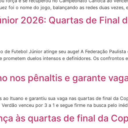
força e se recuperou no Campeonato Carioca ao vencer o
guez foi o nome do jogo, balançando as redes duas vezes
nior 2026: Quartas de Final 
e Futebol Júnior atinge seu auge! A Federação Paulista d
e prometem duelos intensos e definidores. Os confrontos 
o nos pênaltis e garante vag
ao Ituano e garantiu sua vaga nas quartas de final da Co
 Verdão venceu por 3 a 1 e segue firme na busca pelo inéd
nça às quartas de final da Co