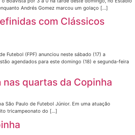
 Boavista por 3 a 0 na tarde deste domingo, no Estádio
, enquanto Andrés Gomez marcou um golaço […]
definidas com Clássicos
e Futebol (FPF) anunciou neste sábado (17) a
estão agendados para este domingo (18) e segunda-feira
a nas quartas da Copinha
pa São Paulo de Futebol Júnior. Em uma atuação
ito tricampeonato do […]
pinha