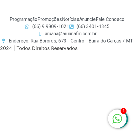
Programação
Promoções
Notícias
Anuncie
Fale Conosco
(66) 9 9909-1021
(66) 3401-1345
aruana@aruanafm.com.br
Endereço: Rua Bororos, 673 - Centro - Barra do Garças / MT
2024 | Todos Direitos Reservados
zbet
starzbet güncel giriş
starzbet giriş
starzbet
starzbet gü
1