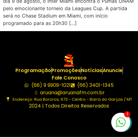
dia 9 de agosto, o Inter Miami encontra o Pumas UNAM
pelo emocionante torneio da Leagues Cup. A partida
será no Chase Stadium em Miami, com início
programado para as 20h30 […]
Programação
Promoções
Notícias
Anuncie
Fale Conosco
(66) 9 9909-1021
(66) 3401-1345
aruana@aruanafm.com.br
Endereço: Rua Bororos, 673 - Centro - Barra do Garças / MT
2024 | Todos Direitos Reservados
1