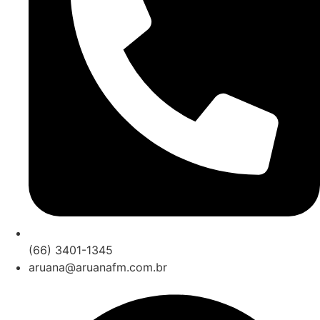
(66) 3401-1345
aruana@aruanafm.com.br