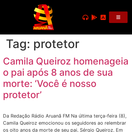
Tag:
protetor
Camila Queiroz homenageia
o pai após 8 anos de sua
morte: ‘Você é nosso
protetor’
Da Redação Rádio Aruanã FM Na última terça-feira (8),
Camila Queiroz emocionou os seguidores ao relembrar
os oito anos da morte de seu pai, Sérgio Queiroz. Em