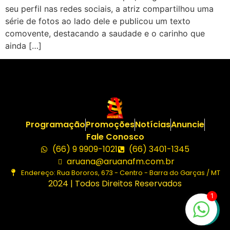
seu perfil nas redes sociais, a atriz compartilhou uma
série de fotos ao lado dele e publicou um texto
comovente, destacando a saudade e o carinho que
ainda […]
Programação
Promoções
Notícias
Anuncie
Fale Conosco
(66) 9 9909-1021
(66) 3401-1345
aruana@aruanafm.com.br
Endereço: Rua Bororos, 673 - Centro - Barra do Garças / MT
2024 | Todos Direitos Reservados
1