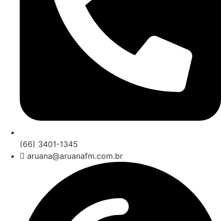
(66) 3401-1345
aruana@aruanafm.com.br