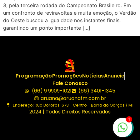
3, pela terceira rodada do Campeonato Brasileiro. Em
um confronto de reviravoltas e muita emoção, o Verdão
do Oeste buscou a igualdade nos instantes finais,
garantindo um ponto importante […]
Programação
Promoções
Notícias
Anuncie
Fale Conosco
(66) 9 9909-1021
(66) 3401-1345
aruana@aruanafm.com.br
Endereço: Rua Bororos, 673 - Centro - Barra do Garças / MT
2024 | Todos Direitos Reservados
1