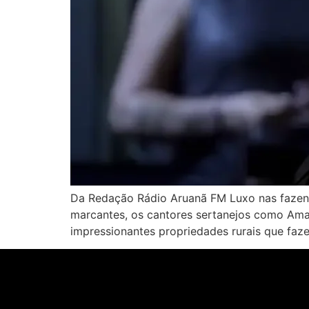
Da Redação Rádio Aruanã FM Luxo nas fazend
marcantes, os cantores sertanejos como Ama
impressionantes propriedades rurais que faz