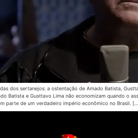
as dos sertanejos: a ostentação de Amado Batista, Gustt
do Batista e Gusttavo Lima não economizam quando o ass
em parte de um verdadeiro império econômico no Brasil. […