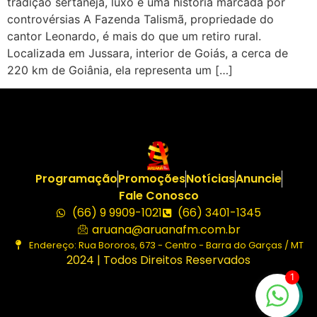
tradição sertaneja, luxo e uma história marcada por
controvérsias A Fazenda Talismã, propriedade do
cantor Leonardo, é mais do que um retiro rural.
Localizada em Jussara, interior de Goiás, a cerca de
220 km de Goiânia, ela representa um […]
Programação
Promoções
Notícias
Anuncie
Fale Conosco
(66) 9 9909-1021
(66) 3401-1345
aruana@aruanafm.com.br
Endereço: Rua Bororos, 673 - Centro - Barra do Garças / MT
2024 | Todos Direitos Reservados
1