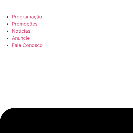
Ir
para
Programação
o
Promoções
conteúdo
Notícias
Anuncie
Fale Conosco