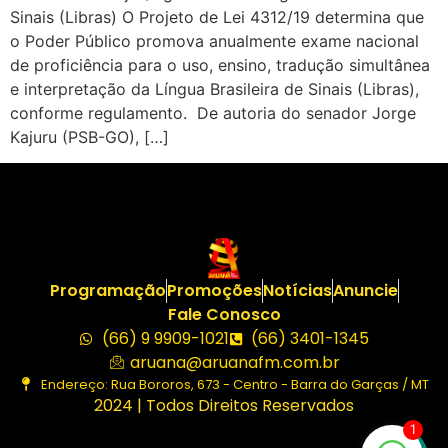
Sinais (Libras) O Projeto de Lei 4312/19 determina que
o Poder Público promova anualmente exame nacional
de proficiência para o uso, ensino, tradução simultânea
e interpretação da Língua Brasileira de Sinais (Libras),
conforme regulamento. De autoria do senador Jorge
Kajuru (PSB-GO), […]
Programação
Promoções
Notícias
Anuncie
Fale Conosco
(66) 9 9909-1021
(66) 3401-1345
aruana@aruanafm.com.br
Endereço: Rua Bororos, 673 - Centro - Barra do Garças / MT
2024 | Todos Direitos Reservados
1