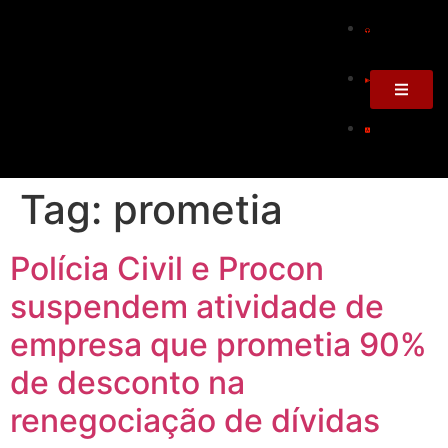
Tag:
prometia
Polícia Civil e Procon
suspendem atividade de
empresa que prometia 90%
de desconto na
renegociação de dívidas