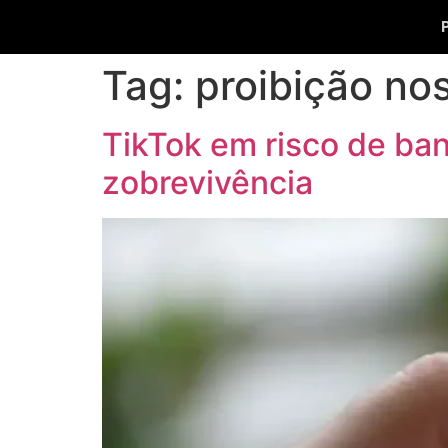
Tag:
proibição no
TikTok em risco de ban
zobrevivência