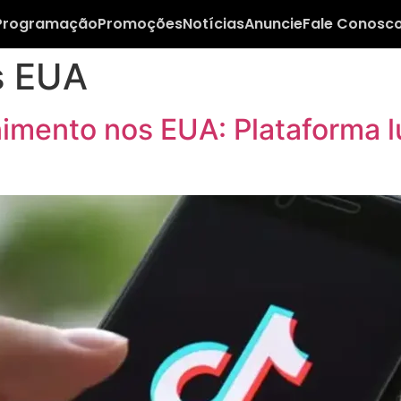
Programação
Promoções
Notícias
Anuncie
Fale Conosc
s EUA
imento nos EUA: Plataforma lu