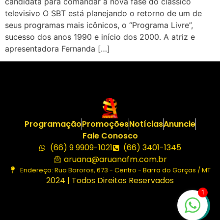
candidata para comandar a nova fase do clássico
televisivo O SBT está planejando o retorno de um de
seus programas mais icônicos, o “Programa Livre”,
sucesso dos anos 1990 e início dos 2000. A atriz e
apresentadora Fernanda […]
Programação
Promoções
Notícias
Anuncie
Fale Conosco
(66) 9 9909-1021
(66) 3401-1345
aruana@aruanafm.com.br
Endereço: Rua Bororos, 673 - Centro - Barra do Garças / MT
2024 | Todos Direitos Reservados
1