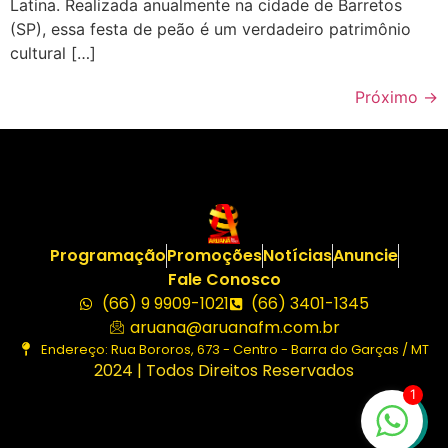
Latina. Realizada anualmente na cidade de Barretos
(SP), essa festa de peão é um verdadeiro patrimônio
cultural […]
Próximo
→
Programação
Promoções
Notícias
Anuncie
Fale Conosco
(66) 9 9909-1021
(66) 3401-1345
aruana@aruanafm.com.br
Endereço: Rua Bororos, 673 - Centro - Barra do Garças / MT
2024 | Todos Direitos Reservados
1