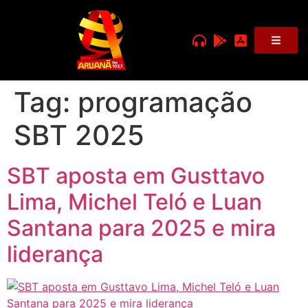
Tag:
programação
SBT 2025
SBT aposta em Gusttavo
Lima, Michel Teló e Luan
Santana para 2025 e mira
liderança