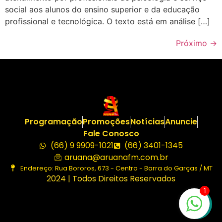
social aos alunos do ensino superior e da educação
profissional e tecnológica. O texto está em análise […]
Próximo
→
Programação
Promoções
Notícias
Anuncie
Fale Conosco
(66) 9 9909-1021
(66) 3401-1345
aruana@aruanafm.com.br
Endereço: Rua Bororos, 673 - Centro - Barra do Garças / MT
2024 | Todos Direitos Reservados
1