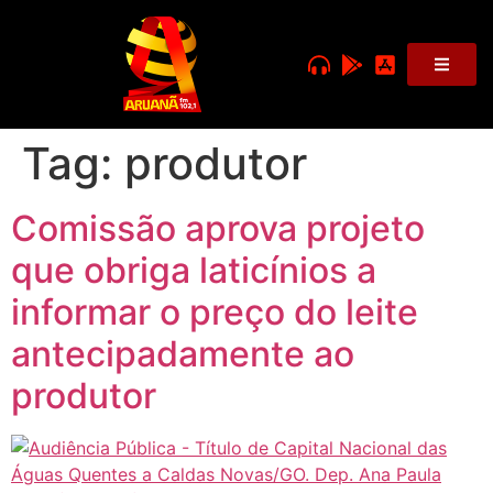
Tag:
produtor
Comissão aprova projeto
que obriga laticínios a
informar o preço do leite
antecipadamente ao
produtor