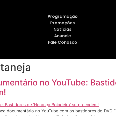
Programação
Promoções
Notícias
Anuncie
Fale Conosco
taneja
umentário no YouTube: Bastid
m!
ça documentário no YouTube com os bastidores do DVD “He