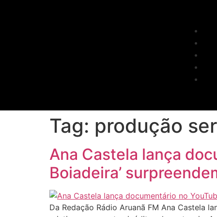
Tag:
produção ser
Ana Castela lança doc
Boiadeira’ surpreende
Da Redação Rádio Aruanã FM Ana Castela lan