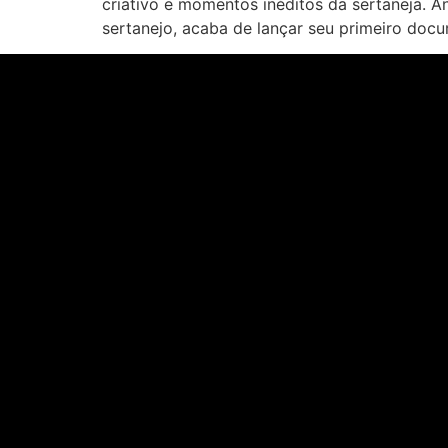
criativo e momentos inéditos da sertaneja. 
sertanejo, acaba de lançar seu primeiro docu