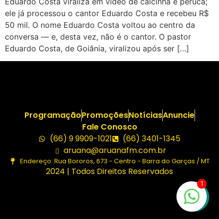
Eduardo Costa viraliza em vídeo de calcinha e peruca;
ele já processou o cantor Eduardo Costa e recebeu R$
50 mil. O nome Eduardo Costa voltou ao centro da
conversa — e, desta vez, não é o cantor. O pastor
Eduardo Costa, de Goiânia, viralizou após ser […]
Programação
Promoções
Notícias
Anuncie
Fale Conosco
(66) 9 9909-1021
(66) 3401-1345
aruana@aruanafm.com.br
Endereço: Rua Bororos, 673 - Centro - Barra do Garças / MT
2024 | Todos Direitos Reservados
1