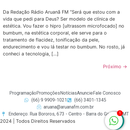
Da Redação Rádio Aruanã FM “Será que estou com a
vida que pedi para Deus? Ser modelo de clínica de
estética. Vou fazer o hipro [ultrassom microfocado] no
bumbum, na estética corporal, ele serve para o
tratamento de flacidez, tonificação da pele,
endurecimento e vou lá testar no bumbum. No rosto, já
conheci a tecnologia, […]
Próximo
→
Programação
Promoções
Notícias
Anuncie
Fale Conosco
(66) 9 9909-1021
(66) 3401-1345
aruana@aruanafm.com.br
1
Endereço: Rua Bororos, 673 - Centro - Barra do Garças / MT
2024 | Todos Direitos Reservados