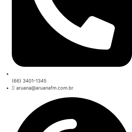
(66) 3401-1345
aruana@aruanafm.com.br