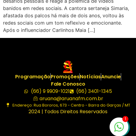
desafios pessoais e reage a polêmica de vídeos
banidos em redes sociais. A cantora sertaneja Simaria,
afastada dos palcos há mais de dois anos, voltou às
redes sociais com um tom reflexivo e emocionante.
Após o influenciador Carlinhos Maia […]
Programação
Promoções
Notícias
Anuncie
Fale Conosco
(66) 9 9909-1021
(66) 3401-1345
aruana@aruanafm.com.br
Endereço: Rua Bororos, 673 - Centro - Barra do Garças / MT
2024 | Todos Direitos Reservados
1