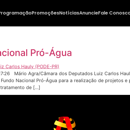
Programação
Promoções
Notícias
Anuncie
Fale Conosc
acional Pró-Água
:26 Mário Agra/Câmara dos Deputados Luiz Carlos Hauly:
 o Fundo Nacional Pró-Água para a realização de projetos e
 tratamento de […]