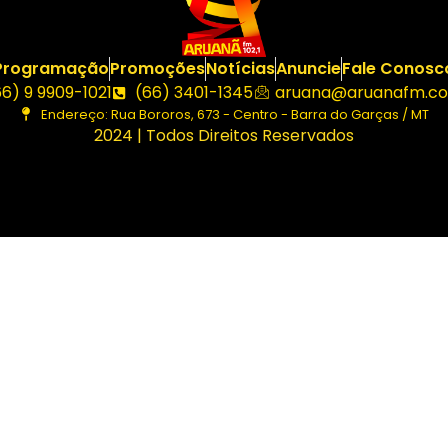
Programação
Promoções
Notícias
Anuncie
Fale Conosc
66) 9 9909-1021
(66) 3401-1345
aruana@aruanafm.co
Endereço: Rua Bororos, 673 - Centro - Barra do Garças / MT
2024 | Todos Direitos Reservados
giriş
ultrabet giriş
ultrabet
betasus güncel giriş
betasus giri