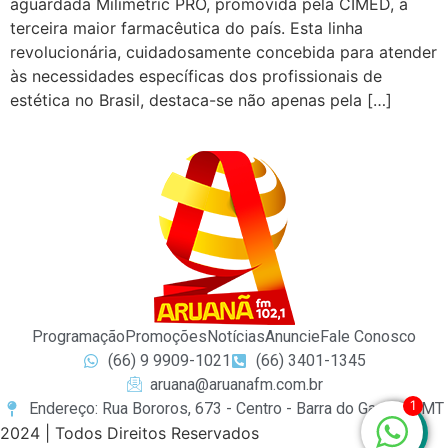
aguardada Milimetric PRO, promovida pela CIMED, a
terceira maior farmacêutica do país. Esta linha
revolucionária, cuidadosamente concebida para atender
às necessidades específicas dos profissionais de
estética no Brasil, destaca-se não apenas pela […]
Programação
Promoções
Notícias
Anuncie
Fale Conosco
(66) 9 9909-1021
(66) 3401-1345
aruana@aruanafm.com.br
1
Endereço: Rua Bororos, 673 - Centro - Barra do Garças / MT
2024 | Todos Direitos Reservados