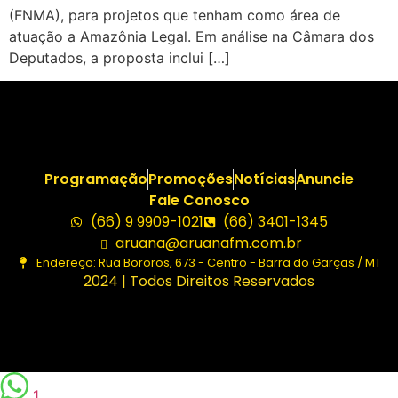
(FNMA), para projetos que tenham como área de
atuação a Amazônia Legal. Em análise na Câmara dos
Deputados, a proposta inclui […]
Programação
Promoções
Notícias
Anuncie
Fale Conosco
(66) 9 9909-1021
(66) 3401-1345
aruana@aruanafm.com.br
Endereço: Rua Bororos, 673 - Centro - Barra do Garças / MT
2024 | Todos Direitos Reservados
1